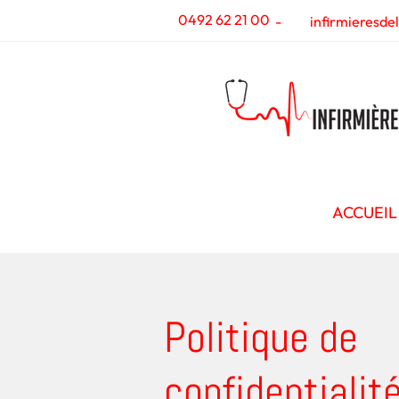
0492 62 21 00
-
infirmieresde
ACCUEIL
Politique de
confidentialit