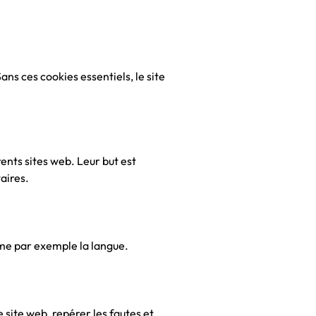
ans ces cookies essentiels, le site
rents sites web. Leur but est
taires.
omme par exemple la langue.
site web, repérer les fautes et